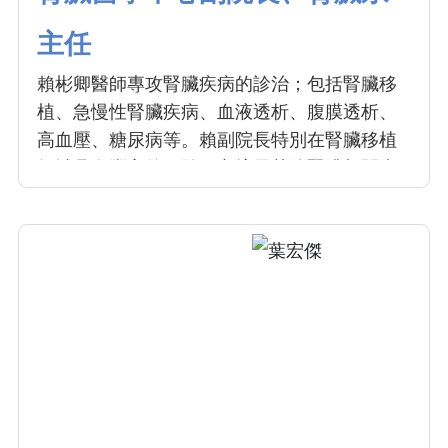
主任
賴彬卿醫師專攻腎臟疾病的診治；包括腎臟移
植、急慢性腎臟疾病、血液透析、腹膜透析、
高血壓、糖尿病等。賴副院長特別在腎臟移植
領域具有豐富的經驗，亦擅長其他腎臟相關疾
病。腎臟疾病通常以血尿、蛋白尿、電解質異
常、水腫、伴隨高血壓等症狀表現；而慢性腎
功能衰竭（簡稱慢性腎衰）的病人必須考慮接
受血液透析、腹膜透析或腎臟移植治療。