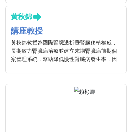
黃秋錦
講座教授
黃秋錦教授為國際腎臟透析暨腎臟移植權威，
長期致力腎臟病治療並建立末期腎臟病前期個
案管理系統，幫助降低慢性腎臟病發生率，因
此成為 2011 年世界血液淨化學會傑出獎唯一得
獎人，也是華人地區第一位獲此殊榮的腎臟科
醫師。黃秋錦教授在血液及腹膜透析、腎臟移
植以及各種腎臟疾病的診治經驗豐富，是國際
知名的腎臟專家。黃教授帶領之腎臟醫學中
心，改善了無數末期腎臟病患者的健康品質。
她也是全國第一位推動居家血液透析的先驅，
並致力於建立居家透析安全監控系統，期待能