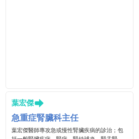
葉宏傑
急重症腎臟科主任
葉宏傑醫師專攻急或慢性腎臟疾病的診治；包