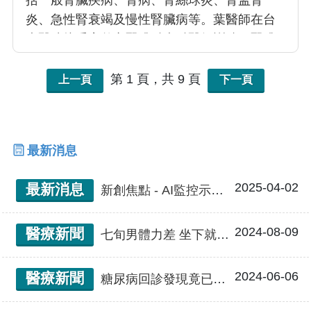
括一般腎臟疾病、腎病、腎絲球炎、腎盂腎
炎、急性腎衰竭及慢性腎臟病等。葉醫師在台
大醫院接受完整之腎臟科專科醫師訓練。腎臟
疾病通常以血尿、蛋白尿、 電解質異常、水
腫、伴隨高血壓等症狀表現；而慢性腎功能衰
第 1 頁，共 9 頁
上一頁
下一頁
竭（簡稱慢性腎衰）的病人必須考慮接受透析
治療、血液透析、腹膜透析以及重症透析治
療。葉醫師亦是這一方面治療的專家。
最新消息
2025-04-02
最新消息
新創焦點 - AI監控示警 居家血液透析更謹「腎」
2024-08-09
醫療新聞
七旬男體力差 坐下就犯睏 原是慢性腎病第五期 中醫大附醫遠距居家血液透析 三好一少 提升生活品質
2024-06-06
醫療新聞
糖尿病回診發現竟已慢性腎臟病第五期 中醫大附醫「中西醫合療」助六旬女擺脫洗腎人生