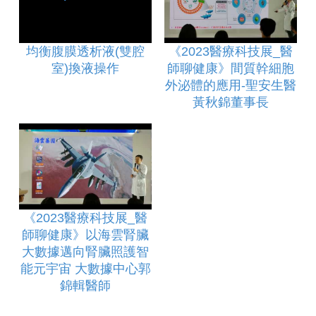
均衡腹膜透析液(雙腔
《2023醫療科技展_醫
室)換液操作
師聊健康》間質幹細胞
外泌體的應用-聖安生醫
黃秋錦董事長
《2023醫療科技展_醫
師聊健康》以海雲腎臟
大數據邁向腎臟照護智
能元宇宙 大數據中心郭
錦輯醫師