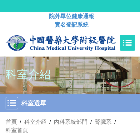
院外單位健康通報
實名登記系統
科室介紹
科室選單
首頁
/
科室介紹
/
內科系統部門
/
腎臟系
/
科室首頁