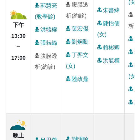
(女)
腹膜透
郭慧亮
朱書緯
腹
析(約診)
(教學診)
陳怡儒
下午
析(
葉宏傑
洪毓權
(女)
13:30
梁
劉炯勳
張耘綸
~
賴彬卿
郭
丁羿文
腹膜透
17:00
洪毓權
丁
(女)
析(約診)
(女)
陸政鼎
王
謝
晚上
謝明翰