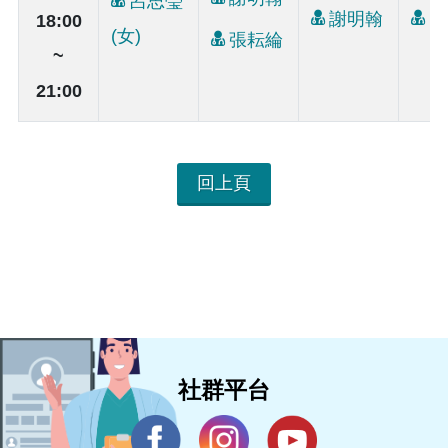
呂思瑩
謝明翰
曾
18:00
(女)
張耘綸
~
21:00
回上頁
社群平台