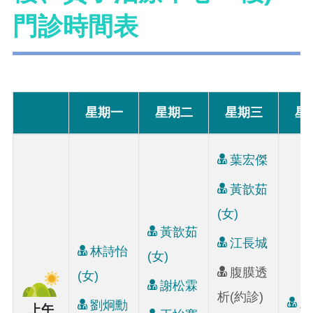
門診時間表
星期一
星期二
星期三
星
葉宏傑
黃歆茹
(女)
黃歆茹
江長城
林詩怡
(女)
腹膜透
(女)
謝松霖
析(約診)
王
劉炯勳
上午