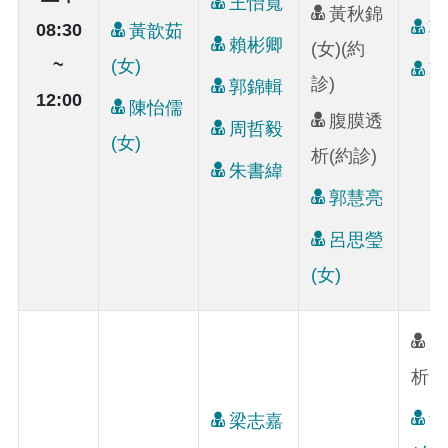
王怡寬
黃秋錦
郭
08:30
黃歆茹
賴彬卿
(女)(約
~
(女)
葉
診)
郭錦輯
12:00
陳怡儒
腹膜透
周哲毅
(女)
析(約診)
朱書緯
郭慧亮
呂思瑩
(女)
腹
析(
黃
梁志嘉