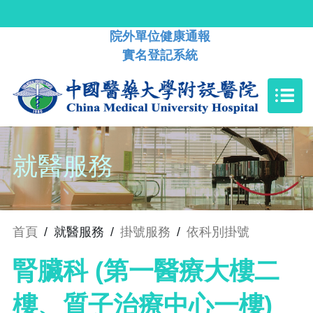
院外單位健康通報
實名登記系統
就醫服務
首頁
/
就醫服務
/
掛號服務
/
依科別掛號
腎臟科 (第一醫療大樓二
樓、質子治療中心一樓)