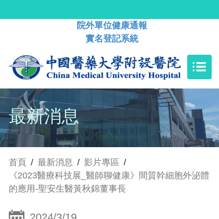
院外單位健康通報
實名登記系統
最新消息
首頁
/
最新消息
/
影片專區
/
《2023醫療科技展_醫師聊健康》間質幹細胞外泌體
的應用-聖安生醫黃秋錦董事長
2024/3/19