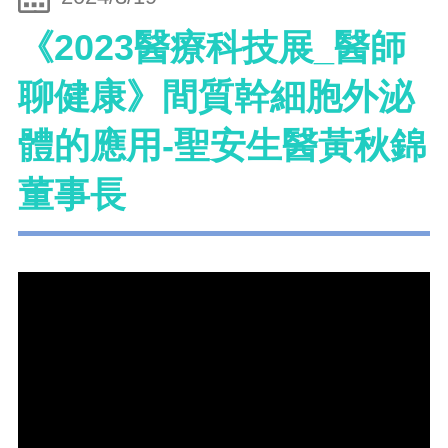
《2023醫療科技展_醫師
聊健康》間質幹細胞外泌
體的應用-聖安生醫黃秋錦
董事長