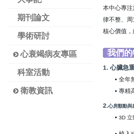
本中心專注
期刊論文
律不整、周
核心價值，
學術研討
我們的
心衰竭病友專區
1.
心臟急
科室活動
▪ 全
衛教資訊
▪ 專
​2.
心房顫動與
▪
3D 
▪ 植