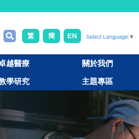
繁
簡
EN
Select Language
▼
卓越醫療
關於我們
教學研究
主題專區