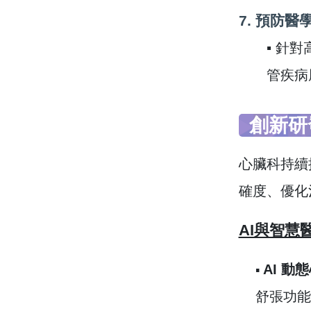
7.
預防醫
▪ 針
管疾病
創新研
心臟科持續
確度、優化
AI與智慧
AI 動
▪︎
舒張功能