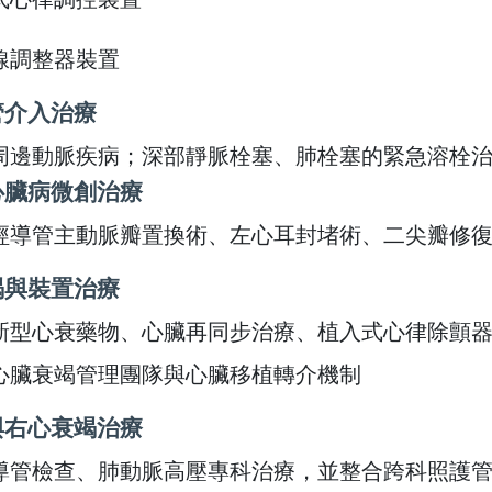
導線調整器裝置
管介入治療
療周邊動脈疾病；深部靜脈栓塞、肺栓塞的緊急溶栓
心臟病微創治療
供經導管主動脈瓣置換術、左心耳封堵術、二尖瓣修
竭與裝置治療
供新型心衰藥物、心臟再同步治療、植入式心律除顫
有心臟衰竭管理團隊與心臟移植轉介機制
與右心衰竭治療
心導管檢查、肺動脈高壓專科治療，並整合跨科照護