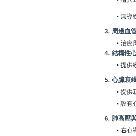
▪ 無
3.
周邊血
▪ 治
4.
結構性
▪ 提
5.
心臟衰
▪ 提
▪ 設
6.
肺高壓
▪ 右