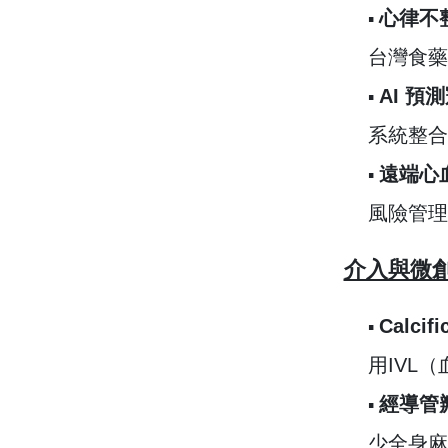
心律不
▪︎
台灣食藥
AI 預
▪︎
系統整合
遠端心
▪︎
風險管理
介入與微
Calci
▪︎
用IVL（
經導管瓣
▪︎
少全身麻