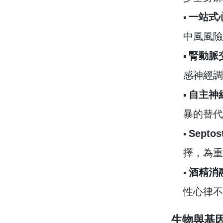
一站式
▪︎
中風風險
腎動脈
▪︎
感神經調
自主神
▪︎
暴的替代
Sept
▪︎
擇，為重
酒精消
▪︎
性心律不
生物與基