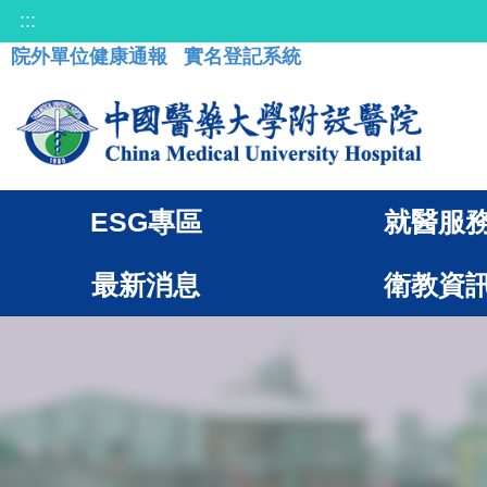
:::
院外單位健康通報
實名登記系統
ESG專區
就醫服
最新消息
衛教資