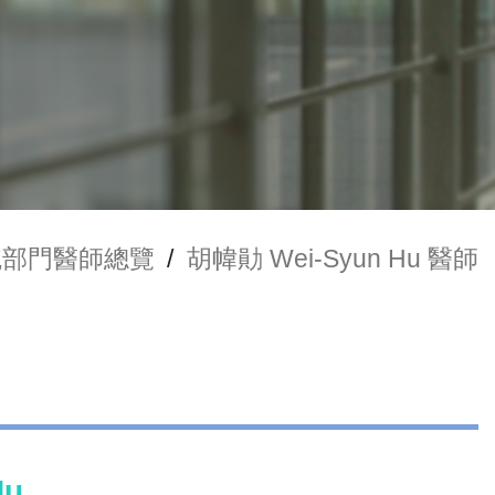
統部門醫師總覽
/
胡幃勛 Wei-Syun Hu 醫師
Hu