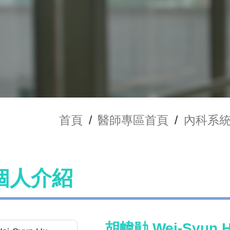
首頁
/
醫師專區首頁
/
內科系
個人介紹
胡幃勛 Wei-Syun 