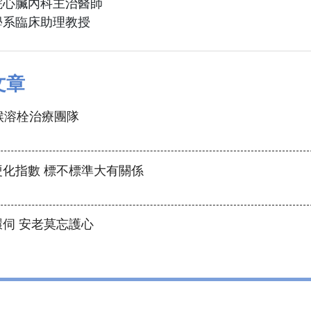
院心臟內科主治醫師
學系臨床助理教授
文章
候溶栓治療團隊
化指數 標不標準大有關係
伺 安老莫忘護心