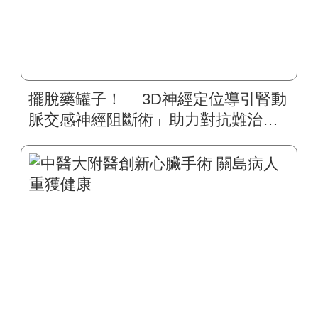
擺脫藥罐子！ 「3D神經定位導引腎動
脈交感神經阻斷術」助力對抗難治性
高血壓