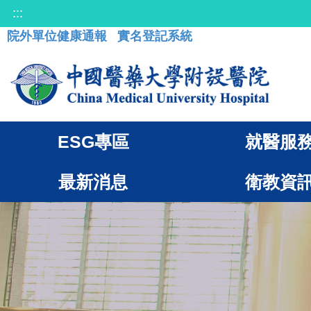
:::
院外單位健康通報
實名登記系統
ESG專區
就醫服
最新消息
衛教資