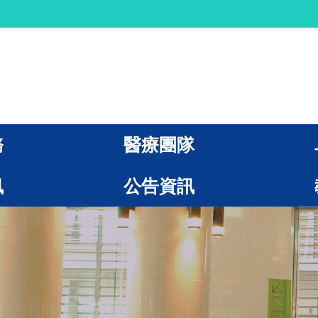
務
醫療團隊
訊
公告資訊