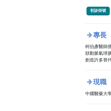
初診掛號
專長
柯伯彥醫師
狀動脈氣球
創造許多替
現職
中國醫藥大學