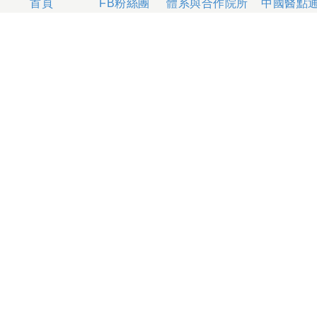
體系與合作院所
中國醫點
首頁
FB粉絲團
404327 台中市北區育德路2號
總機電話專線 04-22052121、04-22062121
人工掛號服務 04-22056631
到院指南
網站意見
社區服務
無菸醫院
影片專區
箱
本網站內容屬中國醫藥大學附設醫院所有，一切內容僅供
使用者在網站線上閱讀，禁止以任何形式儲存、散佈或重
製部分或全部內容
本網站建議以Internet Explorer 10以上、Firefox或
Google Chrome等瀏覽器瀏覽。