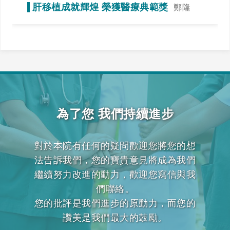
當運動，達到調整免疫力的效果
肝移植成就輝煌 榮獲醫療典範獎
鄭隆
賓》全力一搏，我們一起拚看看！
為了您 我們持續進步
對於本院有任何的疑問歡迎您將您的想
法告訴我們，您的寶貴意見將成為我們
繼續努力改進的動力，歡迎您寫信與我
們聯絡。
您的批評是我們進步的原動力，而您的
讚美是我們最大的鼓勵。