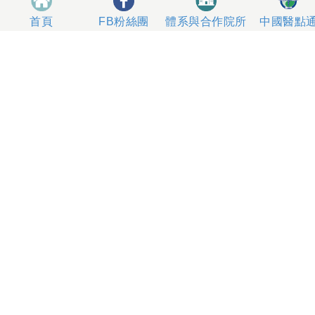
體系與合作院所
中國醫點
首頁
FB粉絲團
404327 台中市北區育德路2號
總機電話專線 04-22052121、04-22062121
人工掛號服務 04-22056631
到院指南
網站意見
社區服務
無菸醫院
影片專區
箱
本網站內容屬中國醫藥大學附設醫院所有，一切內容僅供
使用者在網站線上閱讀，禁止以任何形式儲存、散佈或重
製部分或全部內容
本網站建議以Internet Explorer 10以上、Firefox或
Google Chrome等瀏覽器瀏覽。