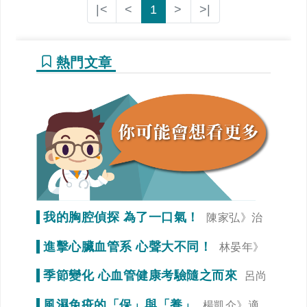
|<
<
1
>
>|
熱門文章
我的胸腔偵探 為了一口氣！
陳家弘》治
療是為了未來生活品質
進擊心臟血管系 心聲大不同！
林晏年》
調整生活習慣「心」事就變少！
季節變化 心血管健康考驗隨之而來
呂尚
謁》冠狀動脈狹窄初期症狀不明顯
風濕免疫的「保」與「養」
楊凱介》適