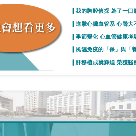
我的胸腔偵探 為了一口
質
進擊心臟血管系 心聲大
事就變少！
季節變化 心血管健康考
初期症狀不明顯
風濕免疫的「保」與「
疫力的效果
肝移植成就輝煌 榮獲醫
一起拚看看！