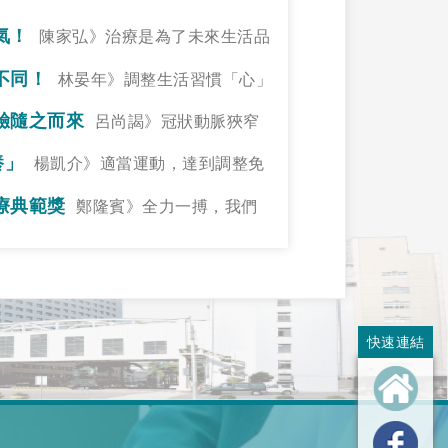
氣！
陳家弘》治療是為了未來生活品
不同！
林晏年》調整生活習慣「心」
驗隨之而來
呂尚謁》冠狀動脈狹窄
養」
楊凱介》適當運動，達到調整免
療典範獎
鄭隆賓》全力一搏，我們
快速連結