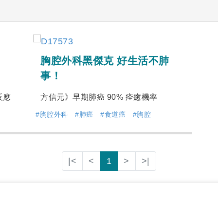
胸腔外科黑傑克 好生活不肺
事！
反應
方信元》早期肺癌 90% 痊癒機率
#胸腔外科
#肺癌
#食道癌
#胸腔
|<
<
1
>
>|