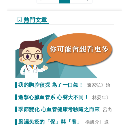
熱門文章
我的胸腔偵探 為了一口氣！
陳家弘》治
療是為了未來生活品質
進擊心臟血管系 心聲大不同！
林晏年》
調整生活習慣「心」事就變少！
季節變化 心血管健康考驗隨之而來
呂尚
謁》冠狀動脈狹窄初期症狀不明顯
風濕免疫的「保」與「養」
楊凱介》適