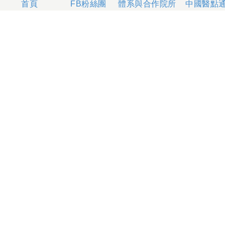
體系與合作院所
中國醫點
首頁
FB粉絲團
404327 台中市北區育德路2號
總機電話專線 04-22052121、04-22062121
人工掛號服務 04-22056631
到院指南
網站意見
社區服務
無菸醫院
影片專區
箱
本網站內容屬中國醫藥大學附設醫院所有，一切內容僅供
使用者在網站線上閱讀，禁止以任何形式儲存、散佈或重
製部分或全部內容
本網站建議以Internet Explorer 10以上、Firefox或
Google Chrome等瀏覽器瀏覽。