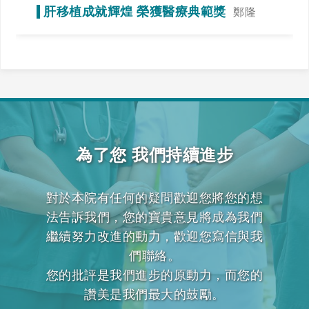
當運動，達到調整免疫力的效果
肝移植成就輝煌 榮獲醫療典範獎
鄭隆
賓》全力一搏，我們一起拚看看！
為了您 我們持續進步
對於本院有任何的疑問歡迎您將您的想
法告訴我們，您的寶貴意見將成為我們
繼續努力改進的動力，歡迎您寫信與我
們聯絡。
您的批評是我們進步的原動力，而您的
讚美是我們最大的鼓勵。