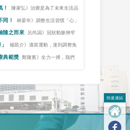
氣！
陳家弘》治療是為了未來生活品
不同！
林晏年》調整生活習慣「心」
驗隨之而來
呂尚謁》冠狀動脈狹窄
養」
楊凱介》適當運動，達到調整免
療典範獎
鄭隆賓》全力一搏，我們
快速連結