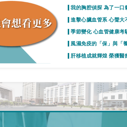
我的胸腔偵探 為了一口
質
進擊心臟血管系 心聲大
事就變少！
季節變化 心血管健康考
初期症狀不明顯
風濕免疫的「保」與「
疫力的效果
肝移植成就輝煌 榮獲醫
一起拚看看！