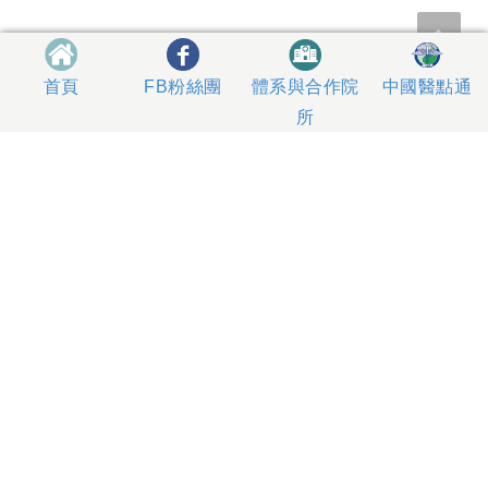
體系與合作院
中國醫點通
首頁
FB粉絲團
所
404327 台中市北區育德路2號
總機電話專線 04-22052121、04-22062121
人工掛號服務 04-22056631
到院指南
網站意見
社區服務
無菸醫院
影片專區
箱