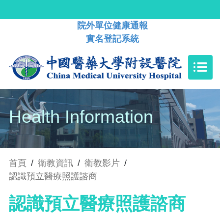
院外單位健康通報
實名登記系統
Health Information
首頁
/
衛教資訊
/
衛教影片
/
認識預立醫療照護諮商
認識預立醫療照護諮商