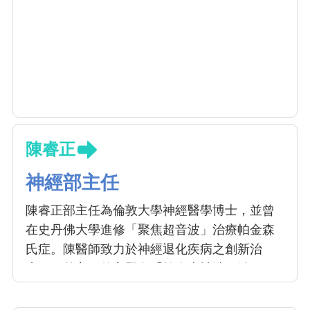
陳睿正
神經部主任
陳睿正部主任為倫敦大學神經醫學博士，並曾
在史丹佛大學進修「聚焦超音波」治療帕金森
氏症。陳醫師致力於神經退化疾病之創新治
療，目前主要的主題有「帕金森神波刀治
療」，「中風經顱磁刺激治療」，「失智症新
藥治療」，「肉毒桿菌治療肌張力不全」。陳