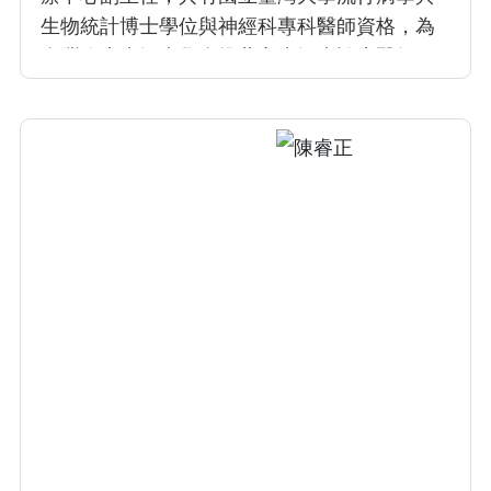
生物統計博士學位與神經科專科醫師資格，為
台灣臨床失智症學會推薦之失智症診療醫師。
她長期專注於失智症與神經退化疾病之診治，
並發表多篇國際期刊論文，尤其關注社區失智
症篩檢與臨床照護模式。專長為失智症、腦中
風、睡眠障礙、帕金森氏症、癲癇及神經肌肉
疾病，臨床與研究並重。曾赴美國德州醫學中
心進修，投入人工智慧於神經影像與阿茲海默
症臨床試驗、新藥研究。臨床上，盧醫師致力
推動整合式、精準化的失智醫療，並透過跨領
域合作，持續提升患者生活品質與研究發展。
盧醫師也當選112年優良主治醫師。