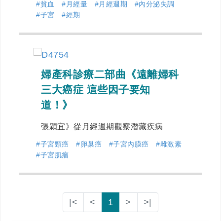
#貧血
#月經量
#月經週期
#內分泌失調
#子宮
#經期
婦產科診療二部曲《遠離婦科
三大癌症 這些因子要知
道！》
張穎宜》從月經週期觀察潛藏疾病
#子宮頸癌
#卵巢癌
#子宮內膜癌
#雌激素
#子宮肌瘤
|<
<
1
>
>|