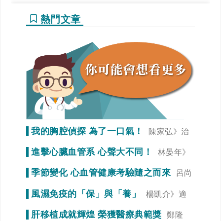
熱門文章
我的胸腔偵探 為了一口氣！
陳家弘》治
療是為了未來生活品質
進擊心臟血管系 心聲大不同！
林晏年》
調整生活習慣「心」事就變少！
季節變化 心血管健康考驗隨之而來
呂尚
謁》冠狀動脈狹窄初期症狀不明顯
風濕免疫的「保」與「養」
楊凱介》適
當運動，達到調整免疫力的效果
肝移植成就輝煌 榮獲醫療典範獎
鄭隆