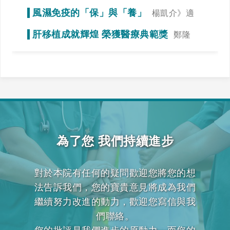
謁》冠狀動脈狹窄初期症狀不明顯
風濕免疫的「保」與「養」
楊凱介》適
當運動，達到調整免疫力的效果
肝移植成就輝煌 榮獲醫療典範獎
鄭隆
賓》全力一搏，我們一起拚看看！
為了您 我們持續進步
對於本院有任何的疑問歡迎您將您的想
法告訴我們，您的寶貴意見將成為我們
繼續努力改進的動力，歡迎您寫信與我
們聯絡。