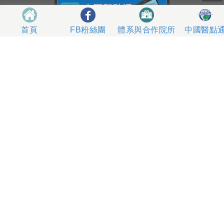
體系與合作院所
中國醫點
首頁
FB粉絲團
404327 台中市北區育德路2號
總機電話專線 04-22052121、04-22062121
人工掛號服務 04-22056631
到院指南
網站意見
社區服務
無菸醫院
影片專區
箱
本網站內容屬中國醫藥大學附設醫院所有，一切內容僅供
使用者在網站線上閱讀，禁止以任何形式儲存、散佈或重
製部分或全部內容
本網站建議以Internet Explorer 10以上、Firefox或
Google Chrome等瀏覽器瀏覽。