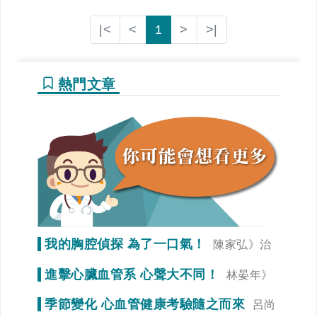
|<
<
1
>
>|
熱門文章
我的胸腔偵探 為了一口氣！
陳家弘》治
療是為了未來生活品質
進擊心臟血管系 心聲大不同！
林晏年》
調整生活習慣「心」事就變少！
季節變化 心血管健康考驗隨之而來
呂尚