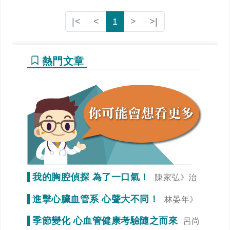
|<
<
1
>
>|
熱門文章
我的胸腔偵探 為了一口氣！
陳家弘》治
療是為了未來生活品質
進擊心臟血管系 心聲大不同！
林晏年》
調整生活習慣「心」事就變少！
季節變化 心血管健康考驗隨之而來
呂尚