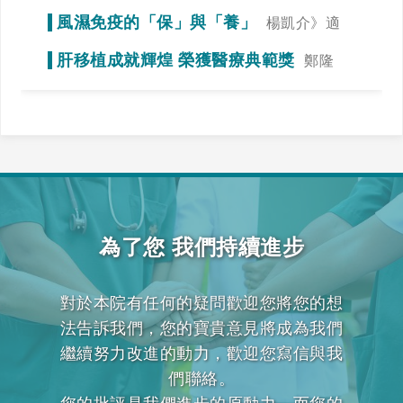
謁》冠狀動脈狹窄初期症狀不明顯
風濕免疫的「保」與「養」
楊凱介》適
當運動，達到調整免疫力的效果
肝移植成就輝煌 榮獲醫療典範獎
鄭隆
賓》全力一搏，我們一起拚看看！
為了您 我們持續進步
對於本院有任何的疑問歡迎您將您的想
法告訴我們，您的寶貴意見將成為我們
繼續努力改進的動力，歡迎您寫信與我
們聯絡。