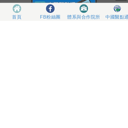
體系與合作院所
中國醫點
首頁
FB粉絲團
404327 台中市北區育德路2號
總機電話專線 04-22052121、04-22062121
人工掛號服務 04-22056631
到院指南
網站意見
社區服務
無菸醫院
影片專區
箱
本網站內容屬中國醫藥大學附設醫院所有，一切內容僅供
使用者在網站線上閱讀，禁止以任何形式儲存、散佈或重
製部分或全部內容
本網站建議以Internet Explorer 10以上、Firefox或
Google Chrome等瀏覽器瀏覽。