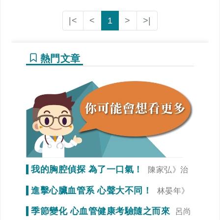
|<
<
1
>
>|
熱門文章
我的胸腔偵探 為了一口氣！
陳家弘》治
療是為了未來生活品質
進擊心臟血管系 心聲大不同！
林晏年》
調整生活習慣「心」事就變少！
季節變化 心血管健康考驗隨之而來
呂尚