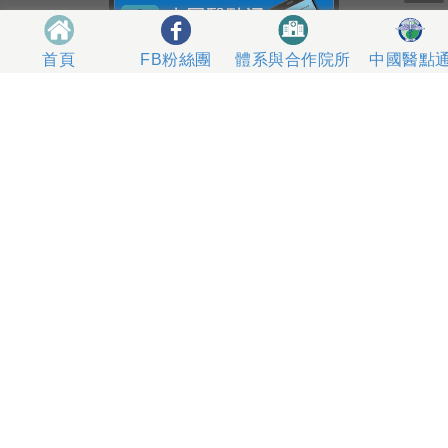
體系與合作院所
中國醫點
首頁
FB粉絲團
404327 台中市北區育德路2號
總機電話專線 04-22052121、04-22062121
人工掛號服務 04-22056631
到院指南
網站意見
社區服務
無菸醫院
影片專區
箱
本網站內容屬中國醫藥大學附設醫院所有，一切內容僅供
使用者在網站線上閱讀，禁止以任何形式儲存、散佈或重
製部分或全部內容
本網站建議以Internet Explorer 10以上、Firefox或
Google Chrome等瀏覽器瀏覽。