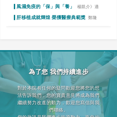
謁》冠狀動脈狹窄初期症狀不明顯
風濕免疫的「保」與「養」
楊凱介》適
當運動，達到調整免疫力的效果
肝移植成就輝煌 榮獲醫療典範獎
鄭隆
賓》全力一搏，我們一起拚看看！
為了您 我們持續進步
對於本院有任何的疑問歡迎您將您的想
法告訴我們，您的寶貴意見將成為我們
繼續努力改進的動力，歡迎您寫信與我
們聯絡。