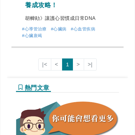
養成攻略！
胡幃勛》讓護心習慣成日常DNA
#心導管治療
#心臟病
#心血管疾病
#心臟衰竭
|<
<
1
>
>|
熱門文章