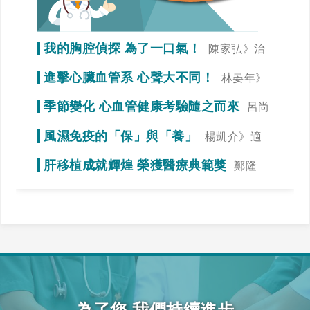
我的胸腔偵探 為了一口氣！
陳家弘》治
療是為了未來生活品質
進擊心臟血管系 心聲大不同！
林晏年》
調整生活習慣「心」事就變少！
季節變化 心血管健康考驗隨之而來
呂尚
謁》冠狀動脈狹窄初期症狀不明顯
風濕免疫的「保」與「養」
楊凱介》適
當運動，達到調整免疫力的效果
肝移植成就輝煌 榮獲醫療典範獎
鄭隆
賓》全力一搏，我們一起拚看看！
為了您 我們持續進步