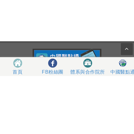
體系與合作院所
中國醫點
首頁
FB粉絲團
404327 台中市北區育德路2號
總機電話專線 04-22052121、04-22062121
人工掛號服務 04-22056631
到院指南
網站意見
社區服務
無菸醫院
影片專區
箱