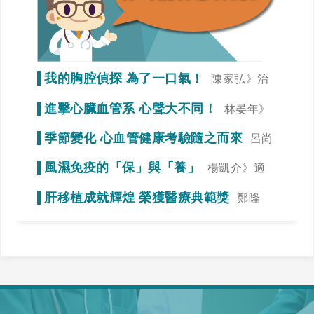
我的胸腔偵探 為了一口氣！
陳家弘》治
療是為了未來生活品質
進擊心臟血管系 心聲大不同！
林晏年》
調整生活習慣「心」事就變少！
季節變化 心血管健康考驗隨之而來
呂尚
謁》冠狀動脈狹窄初期症狀不明顯
風濕免疫的「保」與「養」
楊凱介》適
當運動，達到調整免疫力的效果
肝移植成就輝煌 榮獲醫療典範獎
鄭隆
賓》全力一搏，我們一起拚看看！