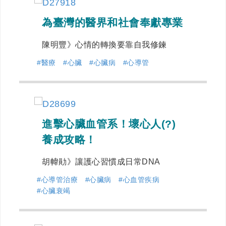
為臺灣的醫界和社會奉獻專業
陳明豐》心情的轉換要靠自我修鍊
#醫療
#心臟
#心臟病
#心導管
進擊心臟血管系！壞心人(?)
養成攻略！
胡幃勛》讓護心習慣成日常DNA
#心導管治療
#心臟病
#心血管疾病
#心臟衰竭