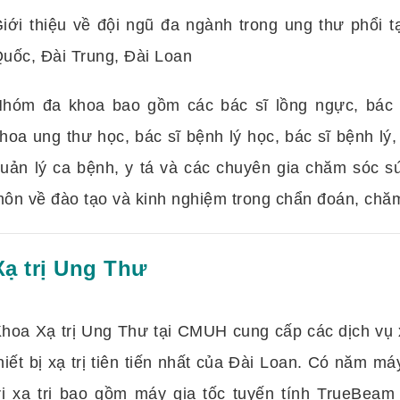
iới thiệu về đội ngũ đa ngành trong ung thư phổi 
uốc, Đài Trung, Đài Loan
hóm đa khoa bao gồm các bác sĩ lồng ngực, bác s
hoa ung thư học, bác sĩ bệnh lý học, bác sĩ bệnh lý
uản lý ca bệnh, y tá và các chuyên gia chăm sóc s
ôn về đào tạo và kinh nghiệm trong chẩn đoán, chăm 
Xạ trị Ung Thư
hoa Xạ trị Ung Thư tại CMUH cung cấp các dịch vụ x
hiết bị xạ trị tiên tiến nhất của Đài Loan. Có năm máy
rị xạ trị bao gồm máy gia tốc tuyến tính TrueBea