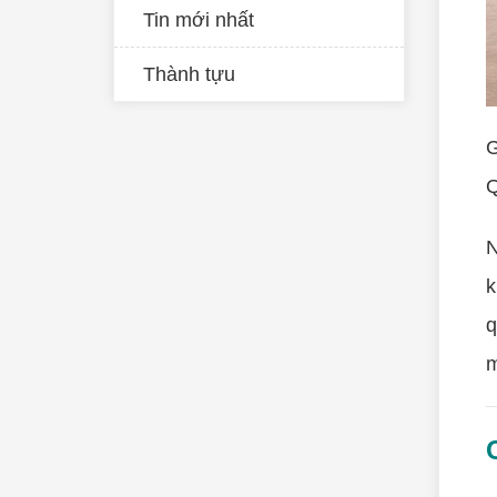
Tin mới nhất
Thành tựu
G
Q
N
k
q
m