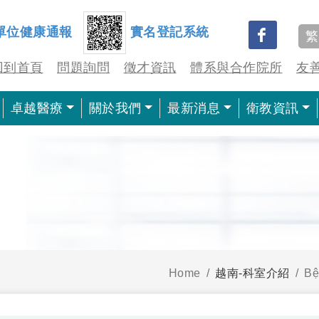
單位健康通報
實名登記系統
繁
回到首頁
問題詢問
徵才資訊
體系與合作院所
友
卓越醫療
關於我們
最新消息
衛教資訊
Home
越南-科室介紹
Bệ