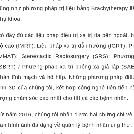
ũng như phương pháp trị liệu bằng Brachytherapy liề
hụ khoa.
ó đầy đủ các liệu pháp điều trị xạ trị tia bên ngoà
ộ cao (IMRT); Liệu pháp xạ trị dẫn hướng (IGRT); 
VMAT); Stereotactic Radiosurgery (SRS); Phương
SBRT) / Phương pháp xạ trị phóng xạ giả lập (SA
hản tĩnh mạch và hô hấp. Những phương pháp điều 
ính 3D của chúng tôi, kết hợp công nghệ tiên tiến
ượng chăm sóc cao nhất cho tất cả các bệnh nhân.
ừ năm 2016, chúng tôi nhận được hai chứng chỉ về
ẫn hình ảnh đa dạng về quản lý bệnh nhân ung thư, l