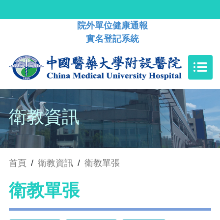
院外單位健康通報
實名登記系統
衛教資訊
首頁
/
衛教資訊
/
衛教單張
衛教單張