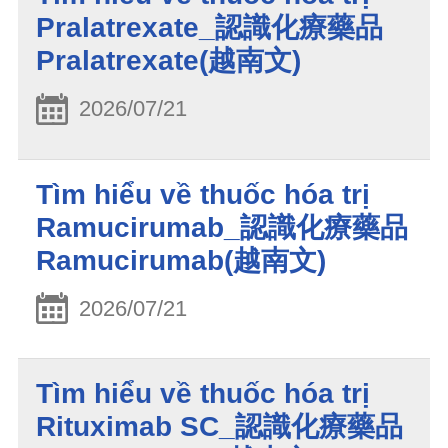
Pralatrexate_認識化療藥品
Pralatrexate(越南文)
2026/07/21
Tìm hiểu về thuốc hóa trị
Ramucirumab_認識化療藥品
Ramucirumab(越南文)
2026/07/21
Tìm hiểu về thuốc hóa trị
Rituximab SC_認識化療藥品