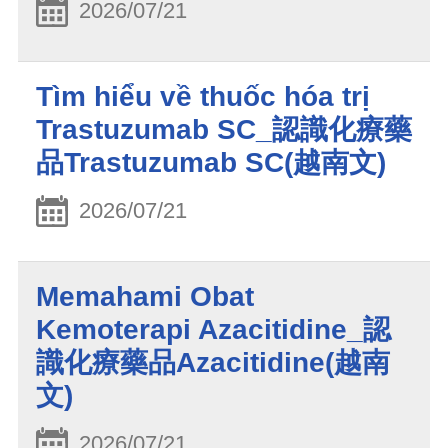
2026/07/21
Tìm hiểu về thuốc hóa trị
Trastuzumab SC_認識化療藥
品Trastuzumab SC(越南文)
2026/07/21
Memahami Obat
Kemoterapi Azacitidine_認
識化療藥品Azacitidine(越南
文)
2026/07/21