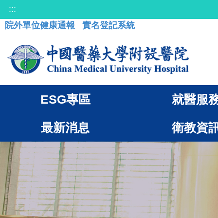
:::
院外單位健康通報
實名登記系統
ESG專區
就醫服
最新消息
衛教資