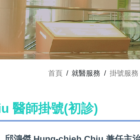
首頁
/
就醫服務
/
掛號服務
hiu 醫師掛號(初診)
邱鴻傑 Hung-chieh Chiu 兼任