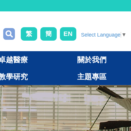
繁
簡
EN
Select Language
▼
卓越醫療
關於我們
教學研究
主題專區