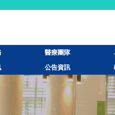
務
醫療團隊
訊
公告資訊