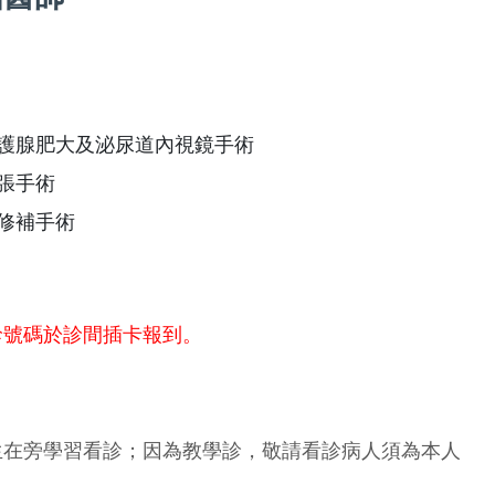
攝護腺肥大及泌尿道內視鏡手術
張手術
修補手術
診號碼於診間插卡報到。
生在旁學習看診；因為教學診，敬請看診病人須為本人