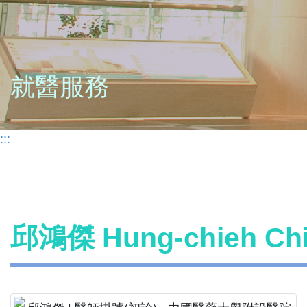
就醫服務
:::
邱鴻傑 Hung-chieh C