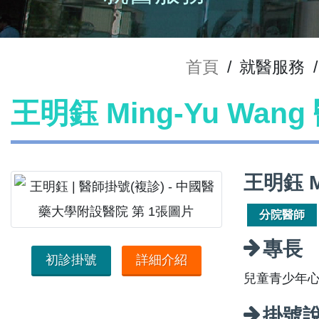
首頁
/
就醫服務
/
王明鈺 Ming-Yu Wan
王明鈺 M
分院醫師
專長
初診掛號
詳細介紹
兒童青少年
掛號