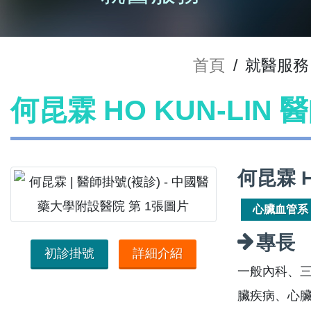
首頁
/
就醫服務
何昆霖 HO KUN-LIN 
何昆霖 
心臟血管系
專長
初診掛號
詳細介紹
一般內科、
臟疾病、心