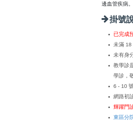
邊血管疾病
掛號
已完成
未滿 1
未有身
教學診
學診，
6 - 1
網路初
輝躍門
東區分