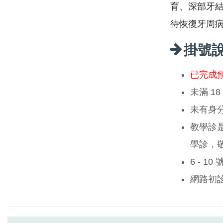
育、深部牙
待恢復牙周
掛號
已完成
未滿 1
未有身
教學診
學診，
6 - 1
網路初