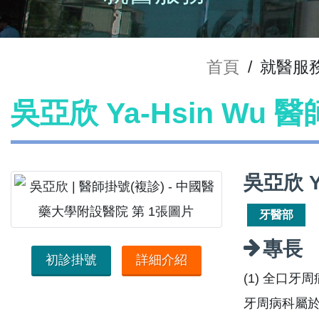
首頁
/
就醫服
吳亞欣 Ya-Hsin Wu 
吳亞欣 Y
牙醫部
專長
初診掛號
詳細介紹
(1) 全口牙
牙周病科屬