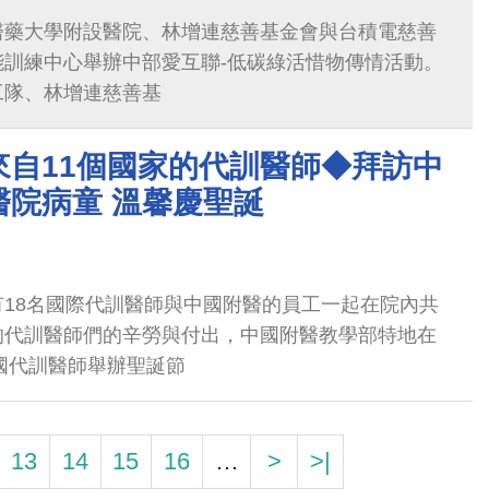
醫藥大學附設醫院、林增連慈善基金會與台積電慈善
能訓練中心舉辦中部愛互聯-低碳綠活惜物傳情活動。
工隊、林增連慈善基
來自11個國家的代訓醫師◆拜訪中
醫院病童 溫馨慶聖誕
18名國際代訓醫師與中國附醫的員工一起在院內共
的代訓醫師們的辛勞與付出，中國附醫教學部特地在
外國代訓醫師舉辦聖誕節
13
14
15
16
…
>
>|