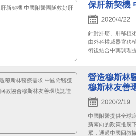
保肝新契機
2020/4/22
針對肝癌、肝移植
由外科權威器官移
術後結合中藥調理
營造穆斯林
穆斯林友善
2020/2/19
中國附醫提供全球
新南向的政策推廣
眾，通過中國回教協會授證