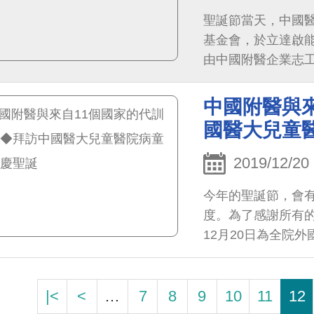
聖誕節當天，中國
基金會，於立達啟
由中國附醫企業志
中國附醫與
國醫大兒童
2019/12/20
今年的聖誕節，會有
度。為了感謝所有
12月20日為全院
|<
<
…
7
8
9
10
11
12