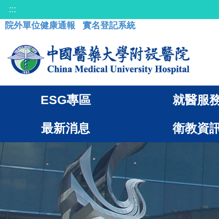
:::
院外單位健康通報
實名登記系統
ESG專區
就醫服
最新消息
衛教資