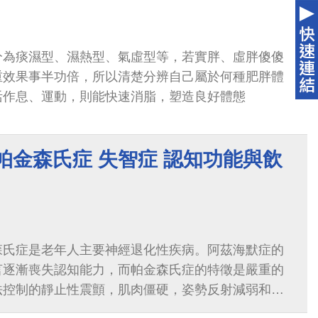
分為痰濕型、濕熱型、氣虛型等，若實胖、虛胖傻傻
重效果事半功倍，所以清楚分辨自己屬於何種肥胖體
活作息、運動，則能快速消脂，塑造良好體態
帕金森氏症 失智症 認知功能與飲
森氏症是老年人主要神經退化性疾病。阿茲海默症的
言逐漸喪失認知能力，而帕金森氏症的特徵是嚴重的
法控制的靜止性震顫，肌肉僵硬，姿勢反射減弱和運