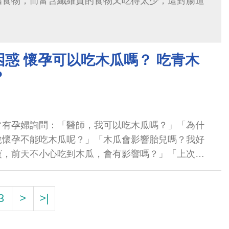
脂食物，而富含纖維質的食物又吃得太少，這對腸道
。
惑 懷孕可以吃木瓜嗎？ 吃青木
？
常有孕婦詢問：「醫師，我可以吃木瓜嗎？」「為什
說懷孕不能吃木瓜呢？」「木瓜會影響胎兒嗎？我好
寶，前天不小心吃到木瓜，會有影響嗎？」「上次半
看中醫師，開的藥單裡有木瓜，不知道會...
3
>
>|