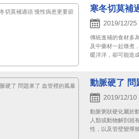
寒冬切莫補
2019/12/25
傳統進補的食材多
及中藥材一起燉煮
暖洋洋，卻可能造
更要留意。
動脈硬了 問
2019/12/10
動脈粥狀硬化屬於
人類或動物解剖就
性，以及管壁變厚
重，根據統計，男