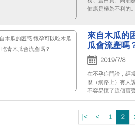
粉、蛋白質、高油
健康是極為不利的
來自木瓜的困
瓜會流產嗎
2019/7/8
在不孕症門診，經
麼（網路上）有人
不容易懷了這個寶
夜抽筋很不舒服，去
|<
<
1
2