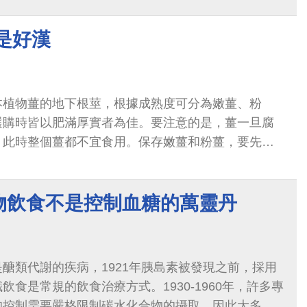
是好漢
本植物薑的地下根莖，根據成熟度可分為嫩薑、粉
選購時皆以肥滿厚實者為佳。要注意的是，薑一旦腐
，此時整個薑都不宜食用。保存嫩薑和粉薑，要先用
，然後放入保鮮袋或保鮮盒中密封冷藏...
物飲食不是控制血糖的萬靈丹
醣類代謝的疾病，1921年胰島素被發現之前，採用
飲食是常規的飲食治療方式。1930-1960年，許多專
的控制需要嚴格限制碳水化合物的攝取，因此大多數