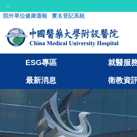
:::
院外單位健康通報
實名登記系統
ESG專區
就醫服
最新消息
衛教資