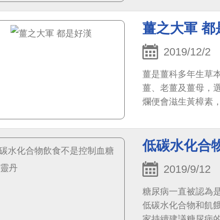
薑之大軍 都
2019/12/2
薑是薑科多年生草
薑、老薑及薑母，
爛便會滋生黃樟素
衛生紙擦去表面水分
低碳水化合
2019/9/12
糖尿病一直被認為是
低碳水化合物和飢餓
家持續建議糖尿病