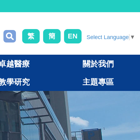
繁
簡
EN
Select Language
▼
卓越醫療
關於我們
教學研究
主題專區