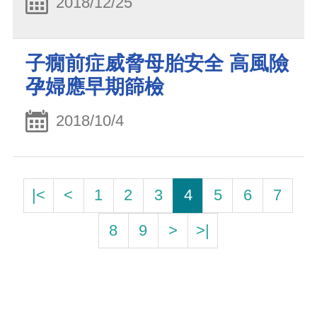
2018/12/25
子癇前症威脅母胎安全 高風險
孕婦應早期篩檢
2018/10/4
|<
<
1
2
3
4
5
6
7
8
9
>
>|