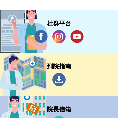
社群平台
到院指南
院長信箱