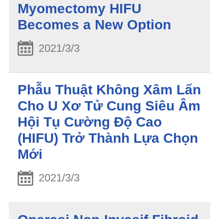
Myomectomy HIFU
Becomes a New Option
2021/3/3
Phẫu Thuật Không Xâm Lấn
Cho U Xơ Tử Cung Siêu Âm
Hội Tụ Cường Độ Cao
(HIFU) Trở Thành Lựa Chọn
Mới
2021/3/3