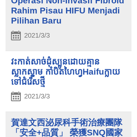
Operasi Non-Invasif Fibroid
Rahim Pisau HIFU Menjadi
Pilihan Baru
2021/3/3
វះកាត់សាច់ដុំស្បូនដោយគ្មាន
ស្លាកស្នាម កាំបិតហៃហ្វHaifuក្លាយ
ទៅជំរើសថ្មី
2021/3/3
賀達文西泌尿科手術治療團隊
「安全+品質」 榮獲SNQ國家