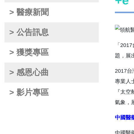
+
> 醫療新聞
> 公告訊息
「20
> 獲獎專區
題，展
201
> 感恩心曲
專業人
> 影片專區
『太空
氣象，
中國醫
中國醫