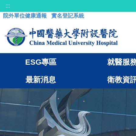
:::
院外單位健康通報
實名登記系統
ESG專區
就醫服
最新消息
衛教資