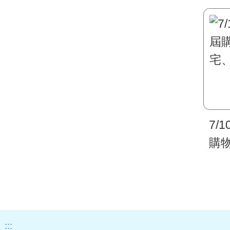
7/
購
宅
:::