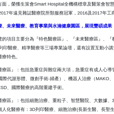
面，榮獲生策會Smart Hospital全機構標章及醫
及2017年遠見雜誌醫療院所類服務冠軍，2016及201
療、未來醫療、教育事業與水湳健康園區，展現豐碩成果
覽的項目主要分為『特色醫療區』、『未來醫療區』、『
D列印醫療、精準醫療等三場專業論壇，還有設置互動小
醫療特色。
醫療區』：包括急重症與難症兩大項，急重症有成人心導
S國際代謝形體、微創手術-婦產）、機器人治療（MAKO
ESD、國際醫療的高階重建手術。
醫療區』：包括細胞治療、重粒子、智慧醫院、大數據、
個人化醫療有：3D列印醫療、細胞治療(長新生醫、長聖生