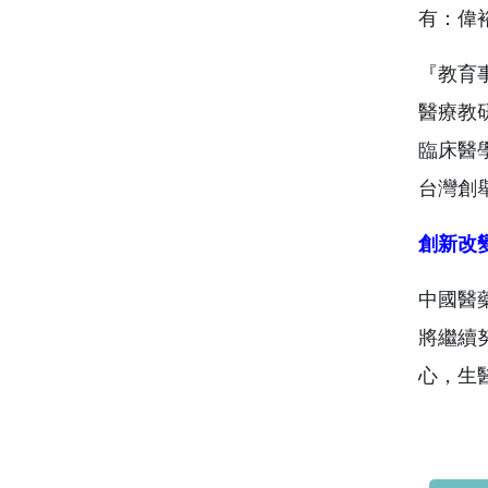
有：偉
『教育
醫療教
臨床醫
台灣創舉
創新改
中國醫
將繼續
心，生