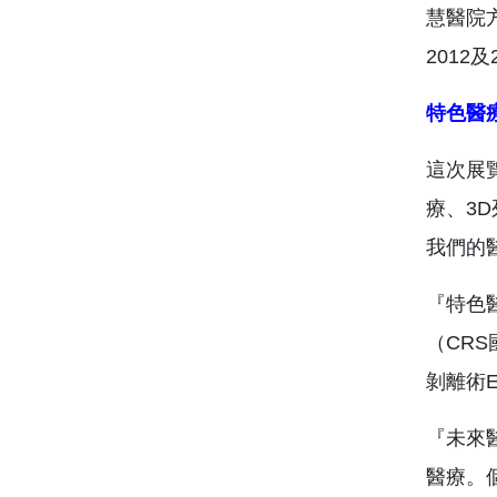
慧醫院方
2012
特色醫
這次展
療、3
我們的
『特色
（CR
剝離術
『未來
醫療。