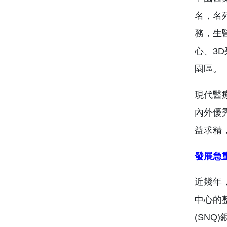
名，名
務，生
心、3
園區。
現代醫
內外優
益求精
發展急
近幾年
中心的
(SN