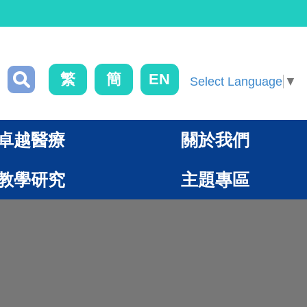
繁
簡
EN
Select Language
▼
卓越醫療
關於我們
教學研究
主題專區