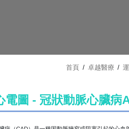
首頁
/
卓越醫療
/
運
心電圖 - 冠狀動脈心臟病
臟病（CAD）是一種因動脈狹窄或阻塞引起的心血