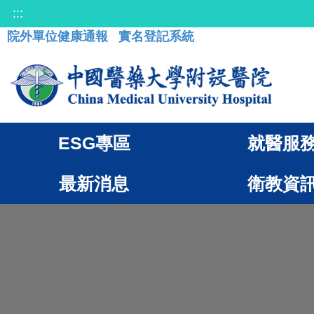
:::
院外單位健康通報
實名登記系統
ESG專區
就醫服
最新消息
衛教資