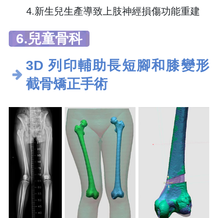
4.新生兒生產導致上肢神經損傷功能重建
6.兒童骨科
3D 列印輔助長短腳和膝變形
截骨矯正手術