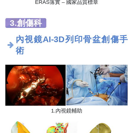
ERAS落實 – 國家品質標章
3.創傷科
內視鏡AI-3D列印骨盆創傷手
術
1.內視鏡輔助