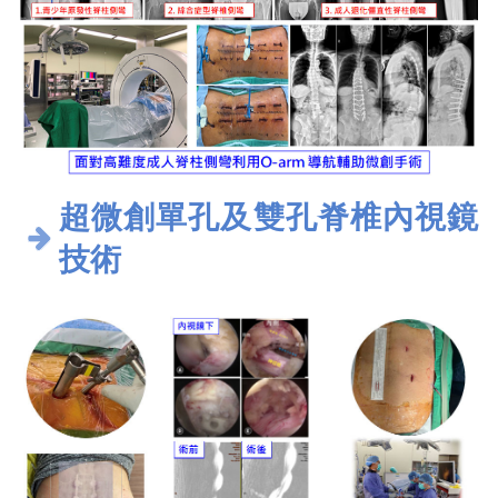
超微創單孔及雙孔脊椎內視鏡
技術