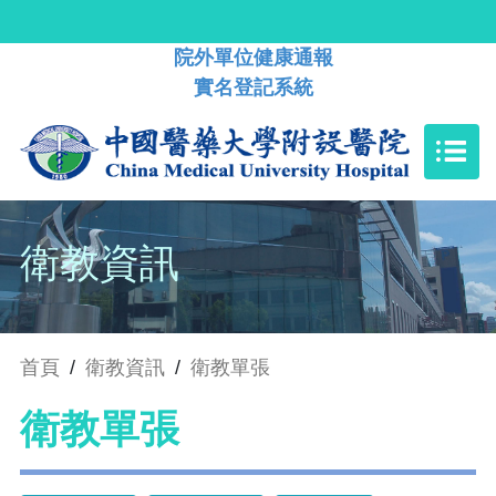
院外單位健康通報
實名登記系統
衛教資訊
首頁
/
衛教資訊
/
衛教單張
衛教單張