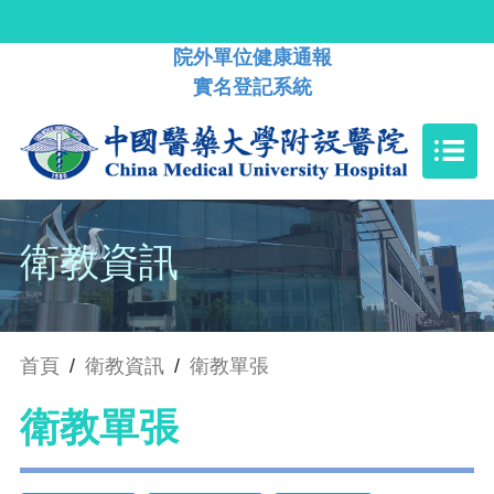
院外單位健康通報
實名登記系統
衛教資訊
首頁
/
衛教資訊
/
衛教單張
衛教單張