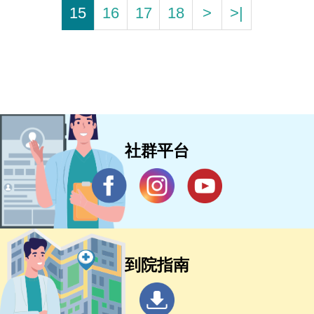
15
16
17
18
>
>|
社群平台
到院指南