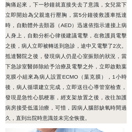
胸痛起來，下一秒鐘就直接失去了意識，女兒當下
立即開始為父親進行壓胸，當5分鐘後救護車抵達
時，自動體外去顫器（AED）迅速依指示連接上病
人身上，自動分析心律後建議電擊，在救護員電擊
之後，病人立即被轉送到急診，途中又電擊了2次。
抵達醫院之後，發現病人仍是心室振顫的狀況，當
下急診室醫師除給予治療及電擊之外，立即啟動葉
克膜小組來為病人設置ECMO（葉克膜），1小時
後，病人循環建立完成，立即送往心導管室檢查，
發現是急性心肌梗塞，經支架放置之後，改往加護
病房接受低溫治療，可惜，因病人腦部缺氧時間過
久，直到出院時意識並未完全恢復。