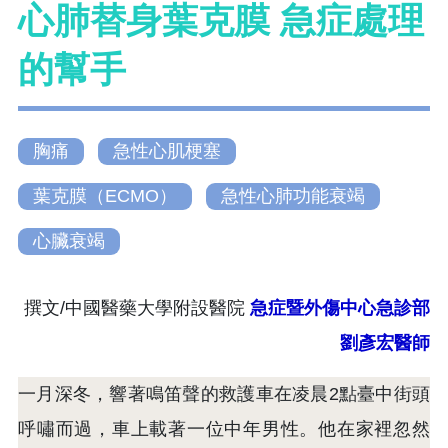
心肺替身葉克膜 急症處理
的幫手
胸痛
急性心肌梗塞
葉克膜（ECMO）
急性心肺功能衰竭
心臟衰竭
撰文/中國醫藥大學附設醫院
急症暨外傷中心急診部
劉彥宏醫師
一月深冬，響著鳴笛聲的救護車在凌晨2點臺中街頭
呼嘯而過，車上載著一位中年男性。他在家裡忽然