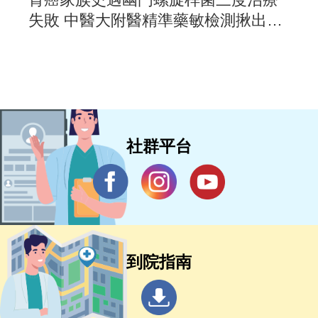
失敗 中醫大附醫精準藥敏檢測揪出抗
藥元凶
社群平台
到院指南