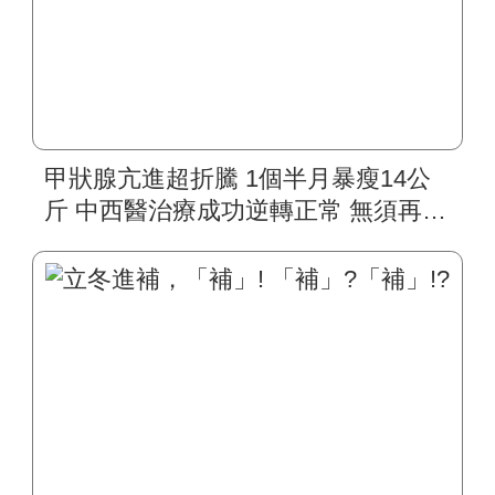
甲狀腺亢進超折騰 1個半月暴瘦14公
斤 中西醫治療成功逆轉正常 無須再用
藥