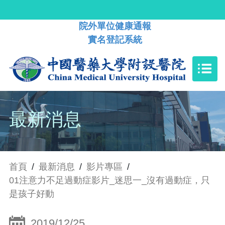
院外單位健康通報
實名登記系統
最新消息
首頁
/
最新消息
/
影片專區
/
01注意力不足過動症影片_迷思一_沒有過動症，只
是孩子好動
2019/12/25