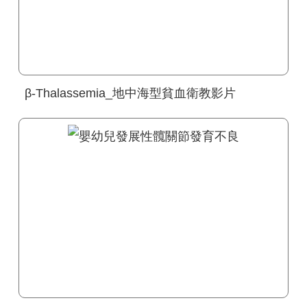
β-Thalassemia_地中海型貧血衛教影片