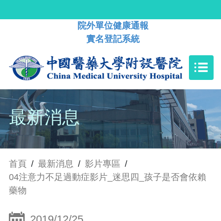
院外單位健康通報
實名登記系統
最新消息
首頁
/
最新消息
/
影片專區
/
04注意力不足過動症影片_迷思四_孩子是否會依賴
藥物
2019/12/25