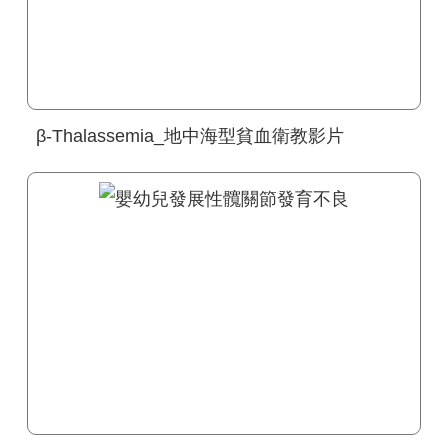
β-Thalassemia_地中海型貧血衛教影片