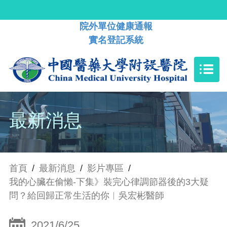
院外單位健康通報
實名登記系統
最新消息
首頁
/
最新消息
/
影片專區
/
我的心臟在偷懶-下集》裝完心律調節器後的3大疑
問？給回歸正常生活的你︱吳宏彬醫師
2021/6/25