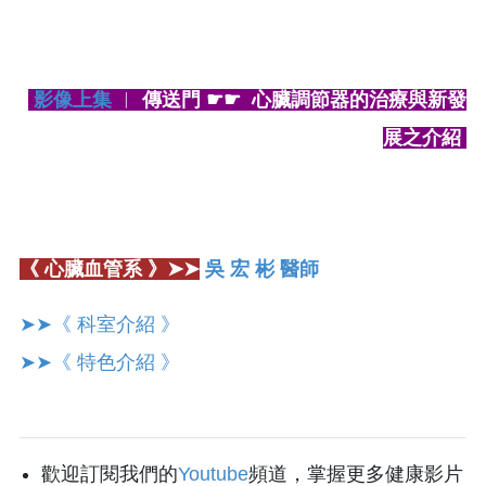
影像上集
︱
傳送門 ☛☛ 心臟調節器的治療與新發
展之介紹
《 心臟血管系 》➤➤
吳 宏 彬 醫師
➤➤《 科室介紹 》
➤➤《 特色介紹 》
歡迎訂閱我們的
Youtube
頻道，掌握更多健康影片