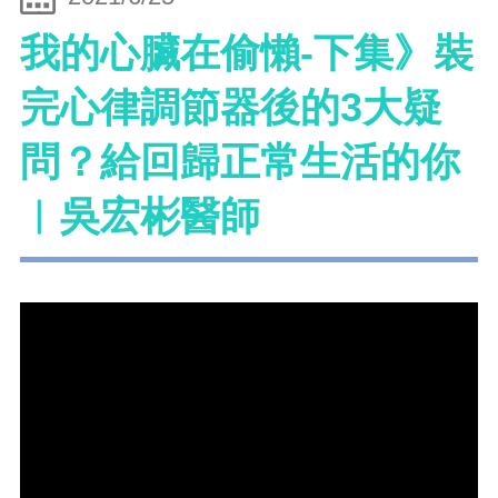
我的心臟在偷懶-下集》裝
完心律調節器後的3大疑
問？給回歸正常生活的你
︱吳宏彬醫師