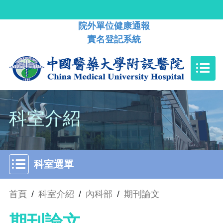
院外單位健康通報
實名登記系統
科室介紹
科室選單
首頁
/
科室介紹
/
內科部
/
期刊論文
期刊論文