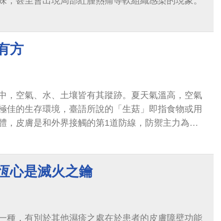
味，甚至會出現局部紅腫熱痛等軟組織感染的現象。
有方
中，空氣、水、土壤皆有其蹤跡。夏天氣溫高，空氣
極佳的生存環境，臺語所說的「生菇」即指食物或用
體，皮膚是和外界接觸的第1道防線，防禦主力為角
蛋白是黴菌主要的養分...
 恆心是滅火之鑰
一種，有別於其他濕疹之處在於患者的皮膚障壁功能