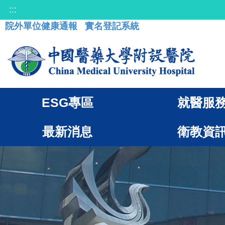
:::
院外單位健康通報
實名登記系統
ESG專區
就醫服
最新消息
衛教資