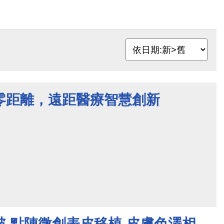
零距離，遠距醫療智慧創新
 點陣微創表皮移植 皮膚色澤相