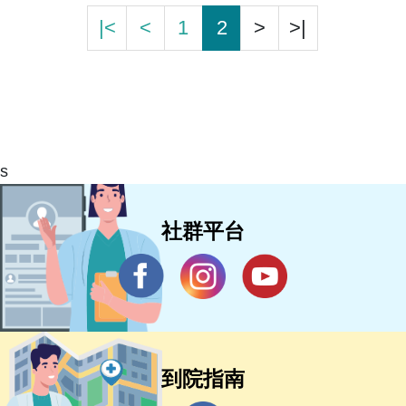
|<
<
1
2
>
>|
s
社群平台
到院指南