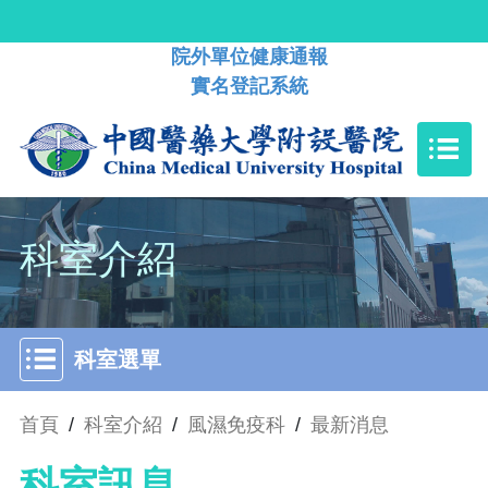
院外單位健康通報
實名登記系統
科室介紹
科室選單
首頁
/
科室介紹
/
風濕免疫科
/
最新消息
科室訊息