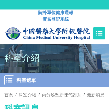
院外單位健康通報
實名登記系統
科室介紹
科室選單
首頁
/
科室介紹
/
內分泌暨新陳代謝系
/
最新消息
科室訊息