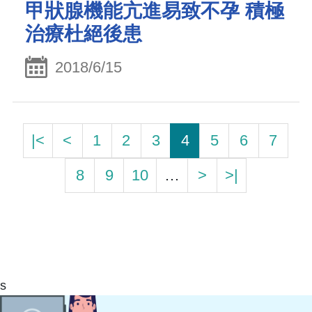
甲狀腺機能亢進易致不孕 積極
治療杜絕後患
2018/6/15
|<
<
1
2
3
4
5
6
7
8
9
10
…
>
>|
s