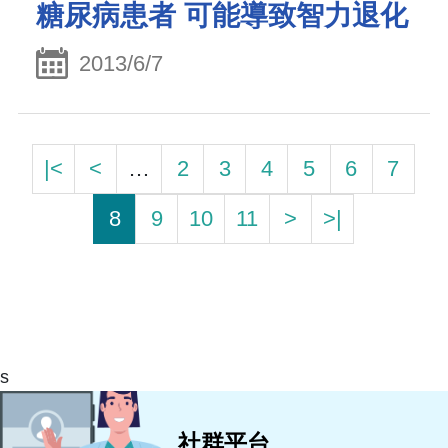
糖尿病患者 可能導致智力退化
2013/6/7
|<
<
…
2
3
4
5
6
7
8
9
10
11
>
>|
s
社群平台