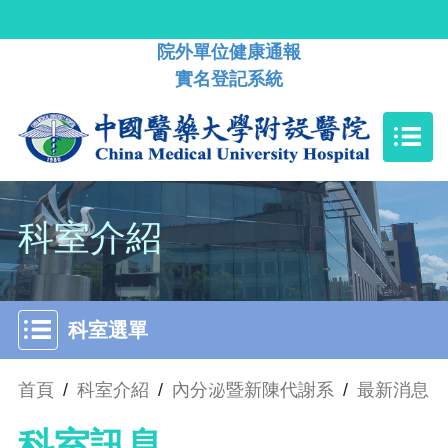
院外單位健康通報
實名登記系統
科室介紹
科室選單
首頁
/
科室介紹
/
內分泌暨新陳代謝系
/
最新消息
科室訊息