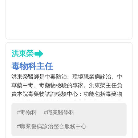
洪東榮
毒物科主任
洪東榮醫師是中毒防治、環境職業病診治、中
草藥中毒、毒藥物檢驗的專家。洪東榮主任負
責本院毒藥物諮詢檢驗中心：功能包括毒藥物
中毒諮詢、毒藥物檢驗、中毒急救診療及住院
加護治療，並針對各種本土性中毒，例如中草
#毒物科
#職業醫學科
藥、藥物不良反應及集體中毒等，建立監控系
#職業傷病診治整合服務中心
統網路 。本中心目前提供農藥、有機溶劑、重
金屬等相關毒藥物代檢服務；也將陸續開發新