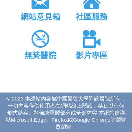
網站意見箱
社區服務
無菸醫院
影片專區
© 2023 本網站內容屬中國醫藥大學附設醫院所有，
一切內容僅供使用者在網站線上閱讀，禁止以任何
形式儲存、散佈或重製部分或全部內容 本網站建議
以Microsoft Edge、Firefox或Google Chrome等瀏覽
器瀏覽。