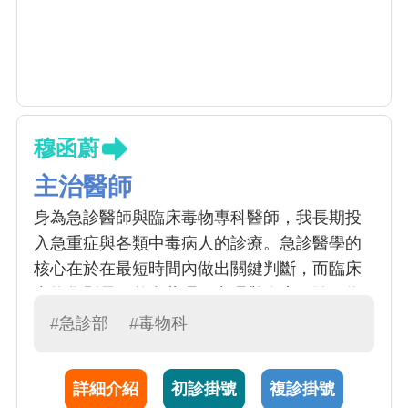
穆函蔚
主治醫師
身為急診醫師與臨床毒物專科醫師，我長期投
入急重症與各類中毒病人的診療。急診醫學的
核心在於在最短時間內做出關鍵判斷，而臨床
毒物學則需要整合藥理、毒理與臨床經驗，為
患者提供精準且即時的治療。 在臨床工作之
#急診部
#毒物科
外，我亦致力於毒物學研究與醫學教育，希望
透過研究提升中毒治療的科學證據，並培養更
詳細介紹
初診掛號
複診掛號
多具備毒物專長的醫師，讓患者在面對突發中