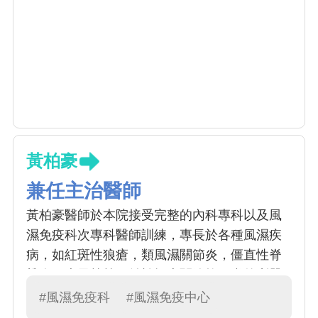
黃柏豪
兼任主治醫師
黃柏豪醫師於本院接受完整的內科專科以及風
濕免疫科次專科醫師訓練，專長於各種風濕疾
病，如紅斑性狼瘡，類風濕關節炎，僵直性脊
椎炎，痛風等等。並於探查關節軟組織的利器 -
- 軟組織超音波上有所專精。且熱忱於教學方
#風濕免疫科
#風濕免疫中心
面，目前具有 PGY 導師資格，通過國家 OSCE